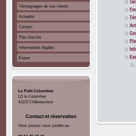
Tar
Témoignages de nos clients
Fo
Actualité
Tém
Act
Contact
Con
Plan d'accès
Pla
Informations légales
Inf
Ex
Expos
Le Petit Colombier
LD le Colombier
41110 Châteauvieux
Contact et réservation
Vous pouvez nous joindre au :