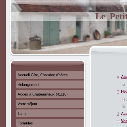
Le Peti
Accueil Gîte, Chambre d'hôtes
Acc
Hébergement
Hé
Accès à Châteauvieux (41110)
Votre séjour
Tarifs
Acc
Vot
Formules