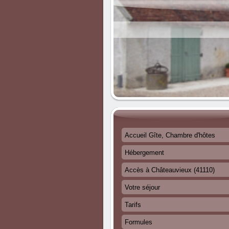
Accueil Gîte, Chambre d'hôtes
Hébergement
Accès à Châteauvieux (41110)
Votre séjour
Tarifs
Formules