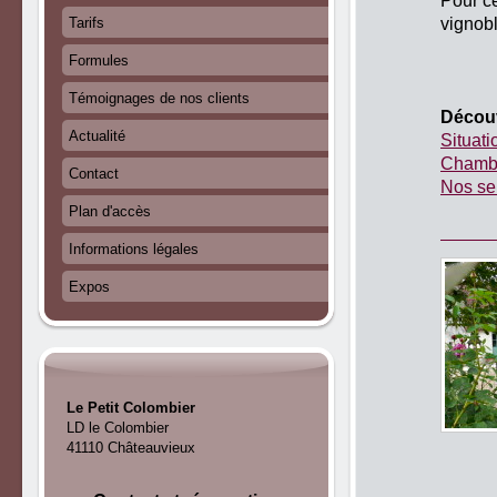
Pour ce
vignobl
Tarifs
Formules
Témoignages de nos clients
Découv
Actualité
Situati
Chambr
Contact
Nos se
Plan d'accès
Informations légales
Expos
Le Petit Colombier
LD le Colombier
41110 Châteauvieux