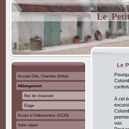
Le Peti
Le P
Pourquo
Accueil Gîte, Chambre d'hôtes
Colombi
Hébergement
confort
Rez de chaussée
À cet é
excursi
Étage
Colombi
Accès à Châteauvieux (41110)
premier
voir.
Votre séjour