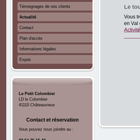
Le tou
Témoignages de nos clients
Vous tr
Actualité
en Val 
Contact
Activit
Plan d'accès
Informations légales
Expos
Le Petit Colombier
LD le Colombier
41110 Châteauvieux
Contact et réservation
Vous pouvez nous joindre au :