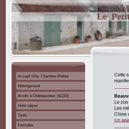
Le Peti
Cette 
Accueil Gîte, Chambre d'hôtes
manifes
Hébergement
Beauva
Accès à Châteauvieux (41110)
Le zoo 
Votre séjour
Les méd
Chine o
Tarifs
Un ape
Formules